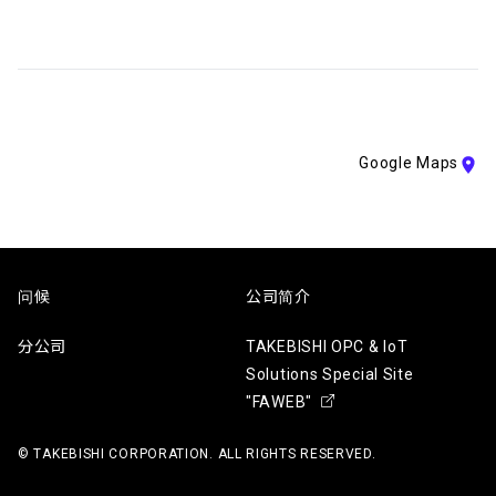
Google Maps
问候
公司简介
分公司
TAKEBISHI OPC & IoT
Solutions Special Site
"FAWEB"
© TAKEBISHI CORPORATION. ALL RIGHTS RESERVED.
P
P
A
G
E
T
O