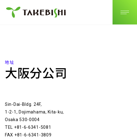
JP
EN
CN
地址
大阪分公司
Sin-Dai-Bldg. 24F,
1-2-1, Dojimahama, Kita-ku,
Osaka 530-0004
TEL +81-6-6341-5081
FAX +81-6-6341-3809