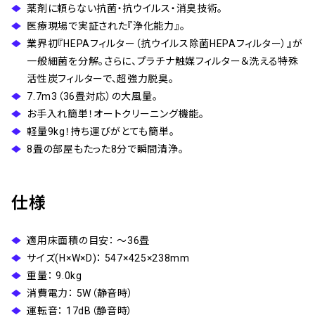
薬剤に頼らない抗菌・抗ウイルス・消臭技術。
医療現場で実証された『浄化能力』。
業界初『HEPAフィルター（抗ウイルス除菌HEPAフィルター）』が
一般細菌を分解。さらに、プラチナ触媒フィルター＆洗える特殊
活性炭フィルターで、超強力脱臭。
7.7m3（36畳対応）の大風量。
お手入れ簡単！オートクリーニング機能。
軽量9kg！持ち運びがとても簡単。
8畳の部屋もたった8分で瞬間清浄。
仕様
適用床面積の目安： ～36畳
サイズ(H×W×D)： 547×425×238mm
重量： 9.0kg
消費電力： 5W（静音時）
運転音： 17dB（静音時）