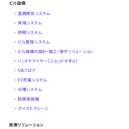
ビル設備
・
空調換気システム
・
昇降システム
・
照明システム
・
ビル管理システム
・
ビル設備の設計・施工・保守ソリューション
・
ハンドドライヤー［ジェットタオル］
・
OAフロア
・
EV充電システム
・
分煙システム
・
駐車場設備
・
ホイストクレーン
医療ソリューション