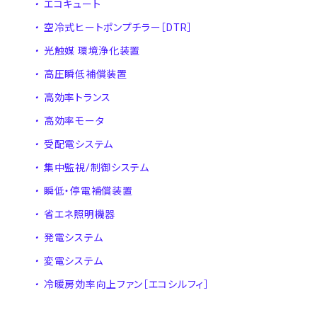
・
エコキュート
・
空冷式ヒートポンプチラー［DTR］
・
光触媒 環境浄化装置
・
高圧瞬低補償装置
・
高効率トランス
・
高効率モータ
・
受配電システム
・
集中監視/制御システム
・
瞬低・停電補償装置
・
省エネ照明機器
・
発電システム
・
変電システム
・
冷暖房効率向上ファン［エコシルフィ］